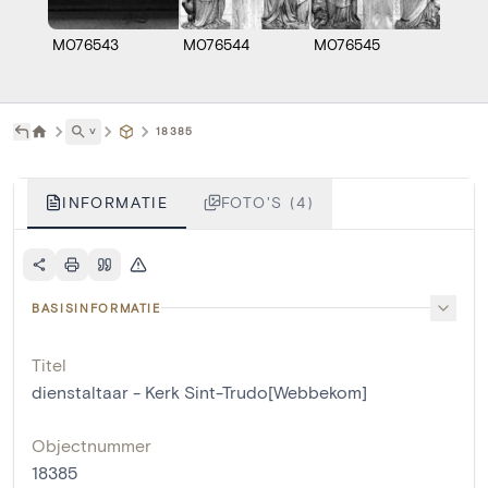
M076543
M076544
M076545
A049
˅
18385
INFORMATIE
FOTO'S (4)
BASISINFORMATIE
Titel
dienstaltaar - Kerk Sint-Trudo[Webbekom]
Objectnummer
18385