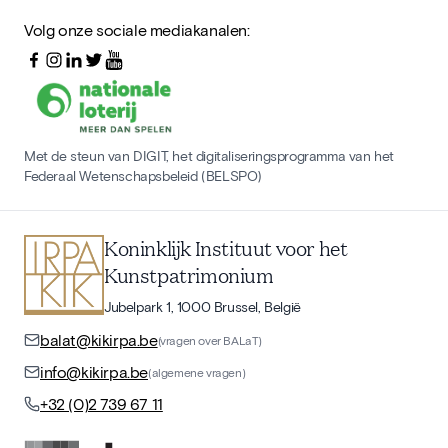
Volg onze sociale mediakanalen:
Met de steun van DIGIT, het digitaliseringsprogramma van het
Federaal Wetenschapsbeleid (BELSPO)
Koninklijk Instituut voor het
Kunstpatrimonium
Jubelpark 1, 1000 Brussel, België
balat@kikirpa.be
(vragen over BALaT)
info@kikirpa.be
(algemene vragen)
+32 (0)2 739 67 11