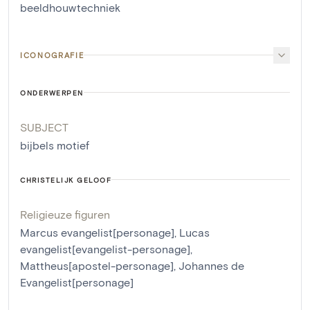
beeldhouwtechniek
ICONOGRAFIE
ONDERWERPEN
SUBJECT
bijbels motief
CHRISTELIJK GELOOF
Religieuze figuren
Marcus evangelist[personage]
,
Lucas
evangelist[evangelist-personage]
,
Mattheus[apostel-personage]
,
Johannes de
Evangelist[personage]