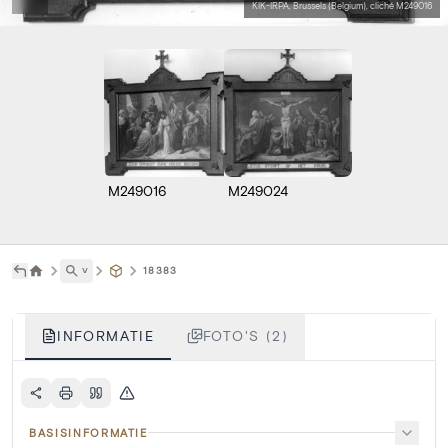
KIK-IRPA, Brussels (Belgium), cliché M249016
M249016
M249024
˅
18383
INFORMATIE
FOTO'S (2)
BASISINFORMATIE