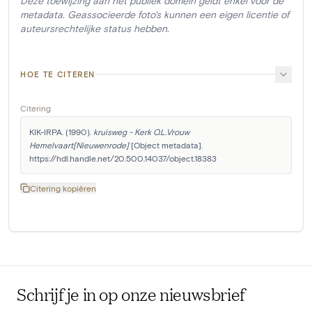
Deze toewijzing aan het publiek domein geldt enkel voor de
metadata. Geassocieerde foto's kunnen een eigen licentie of
auteursrechtelijke status hebben.
HOE TE CITEREN
Citering
KIK-IRPA. (1990). 
kruisweg - Kerk O.L.Vrouw 
Hemelvaart[Nieuwenrode]
 [Object metadata]. 
https://hdl.handle.net/20.500.14037/object.18383
Citering kopiëren
Schrijf je in op onze nieuwsbrief