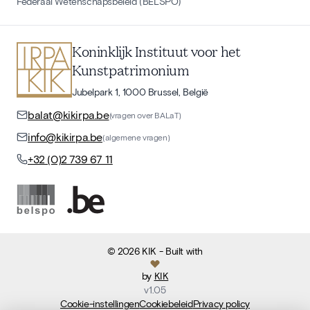
Federaal Wetenschapsbeleid (BELSPO)
Koninklijk Instituut voor het
Kunstpatrimonium
Jubelpark 1, 1000 Brussel, België
balat@kikirpa.be
(vragen over BALaT)
info@kikirpa.be
(algemene vragen)
+32 (0)2 739 67 11
©
2026
KIK
- Built with
by
KIK
v
1.05
Cookie-instellingen
Cookiebeleid
Privacy policy