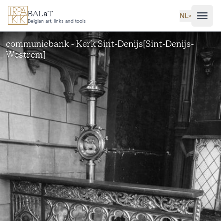
Ga naar hoofdinhoud
BALaT
NL
˅
Belgian art, links and tools
communiebank - Kerk Sint-Denijs[Sint-Denijs-
Westrem]