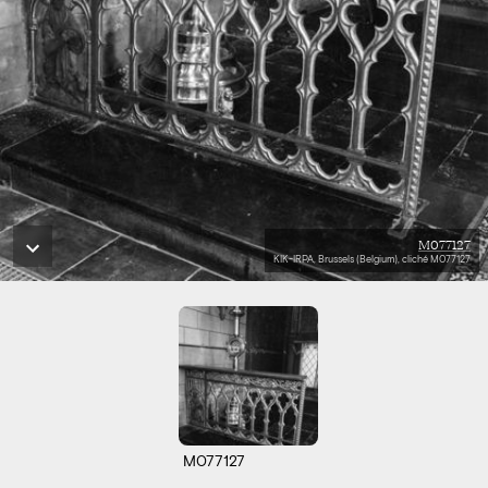
M077127
KIK-IRPA, Brussels (Belgium), cliché M077127
M077127