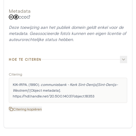
Metadata
CC0
Deze toewijzing aan het publiek domein geldt enkel voor de
metadata. Geassocieerde foto's kunnen een eigen licentie of
auteursrechtelijke status hebben.
HOE TE CITEREN
Citering
KIK-IRPA. (1990). 
communiebank - Kerk Sint-Denijs[Sint-Denijs-
Westrem]
 [Object metadata]. 
https://hdl.handle.net/20.500.14037/object.18353
Citering kopiëren