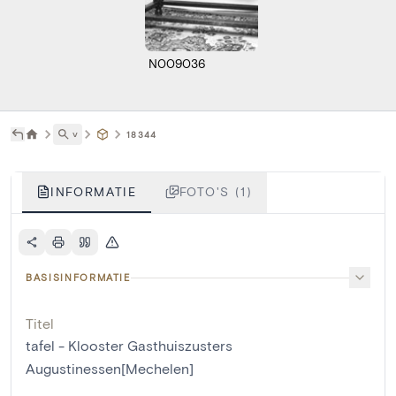
N009036
˅
18344
INFORMATIE
FOTO'S (1)
BASISINFORMATIE
Titel
tafel - Klooster Gasthuiszusters
Augustinessen[Mechelen]