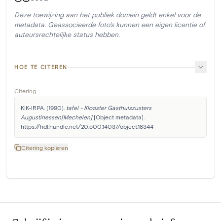
Deze toewijzing aan het publiek domein geldt enkel voor de
metadata. Geassocieerde foto's kunnen een eigen licentie of
auteursrechtelijke status hebben.
HOE TE CITEREN
Citering
KIK-IRPA. (1990). 
tafel - Klooster Gasthuiszusters 
Augustinessen[Mechelen]
 [Object metadata]. 
https://hdl.handle.net/20.500.14037/object.18344
Citering kopiëren