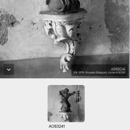
A083241
KIK-IRPA, Brussels (Belgium), cliché A083241
A083241