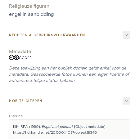
Religieuze figuren
engel in aanbidding
RECHTEN & GEBRUIKSVOORWAARDEN
Metadata
CC0
Deze toewijzing aan het publiek domein geldt enkel voor de
metadata. Geassocieerde foto's kunnen een eigen licentie of
auteursrechtelijke status hebben.
HOE TE CITEREN
Citering
KIK-IRPA. (1990). 
Engel met palmtak
 [Object metadata]. 
https://hdl.handle.net/20.500.14037/object.18340