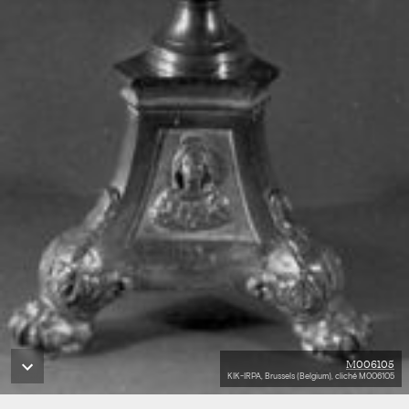
M006105
KIK-IRPA, Brussels (Belgium), cliché M006105