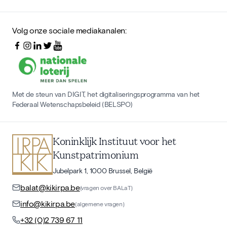
Volg onze sociale mediakanalen:
Met de steun van DIGIT, het digitaliseringsprogramma van het
Federaal Wetenschapsbeleid (BELSPO)
Koninklijk Instituut voor het
Kunstpatrimonium
Jubelpark 1, 1000 Brussel, België
balat@kikirpa.be
(vragen over BALaT)
info@kikirpa.be
(algemene vragen)
+32 (0)2 739 67 11