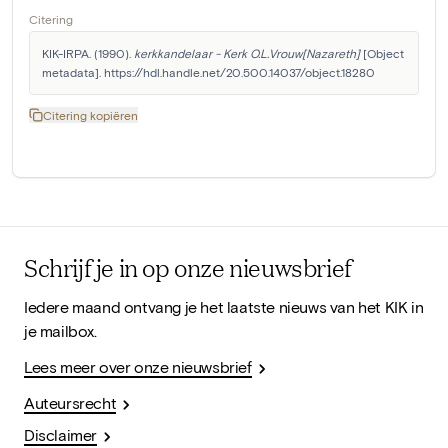
Citering
KIK-IRPA. (1990). 
kerkkandelaar - Kerk O.L.Vrouw[Nazareth]
 [Object 
metadata]. https://hdl.handle.net/20.500.14037/object.18280
Citering kopiëren
Schrijf je in op onze nieuwsbrief
Iedere maand ontvang je het laatste nieuws van het KIK in
je mailbox.
Lees meer over onze nieuwsbrief
Auteursrecht
Disclaimer