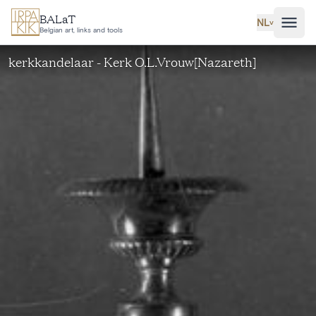
Ga naar hoofdinhoud
BALaT
NL
˅
Belgian art, links and tools
kerkkandelaar - Kerk O.L.Vrouw[Nazareth]