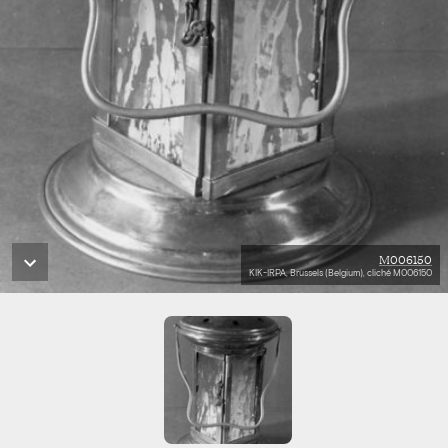
M006150
KIK-IRPA, Brussels (Belgium), cliché M006150