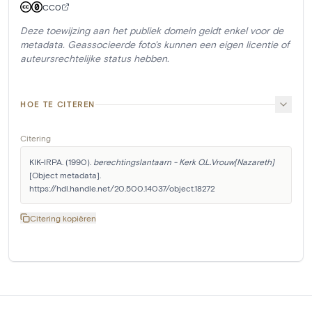
CC0
Deze toewijzing aan het publiek domein geldt enkel voor de
metadata. Geassocieerde foto's kunnen een eigen licentie of
auteursrechtelijke status hebben.
HOE TE CITEREN
Citering
KIK-IRPA. (1990). 
berechtingslantaarn - Kerk O.L.Vrouw[Nazareth]
[Object metadata]. 
https://hdl.handle.net/20.500.14037/object.18272
Citering kopiëren