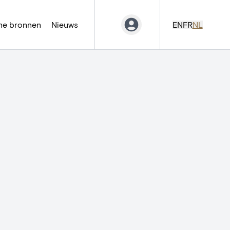
ne bronnen
Nieuws
EN
FR
NL