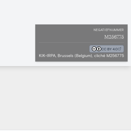
NEGATIEFNUMMER
M256775
CC BY 4.0
KIK-IRPA, Brussels (Belgium), cliché M256775