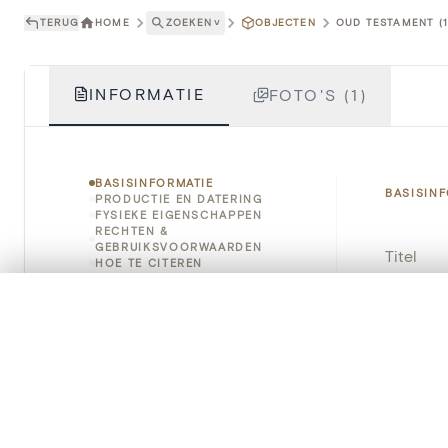
TERUG
HOME
ZOEKEN
˅
OBJECTEN
OUD TESTAMENT (1
INFORMATIE
FOTO'S (1)
BASISINFORMATIE
BASISIN
PRODUCTIE EN DATERING
FYSIEKE EIGENSCHAPPEN
RECHTEN &
GEBRUIKSVOORWAARDEN
Titel
HOE TE CITEREN
Object
0/50 foto's
VERGELIJKINGSSET
Zet je afbeeldingen naast elkaar, gelaagd of me
Instellin
Je kunt deze set altijd opnieuw openen via “Mijn set” in 
Locatie
Je vergelijki