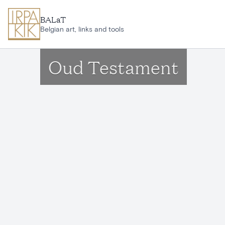
Ga naar hoofdinhoud
BALaT
Belgian art, links and tools
Oud Testament