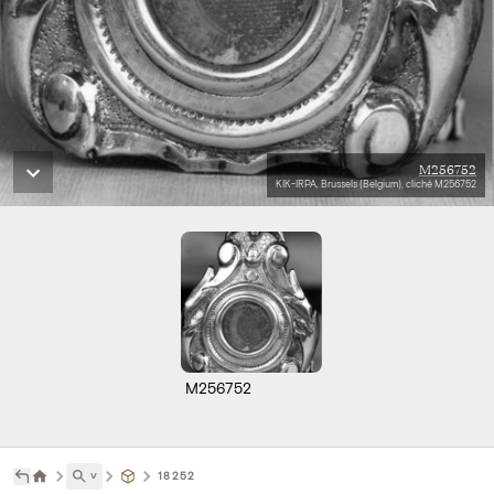
M256752
KIK-IRPA, Brussels (Belgium), cliché M256752
M256752
˅
18252