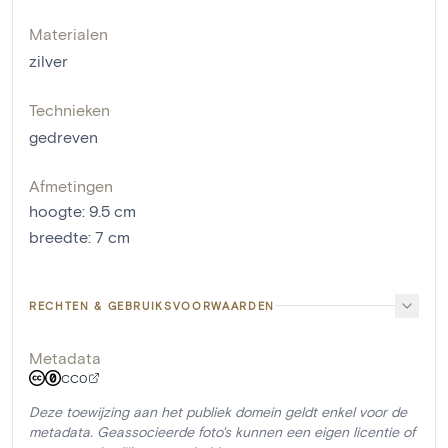
Materialen
zilver
Technieken
gedreven
Afmetingen
hoogte
:
9.5
cm
breedte
:
7
cm
RECHTEN & GEBRUIKSVOORWAARDEN
Metadata
CC0
Deze toewijzing aan het publiek domein geldt enkel voor de
metadata. Geassocieerde foto's kunnen een eigen licentie of