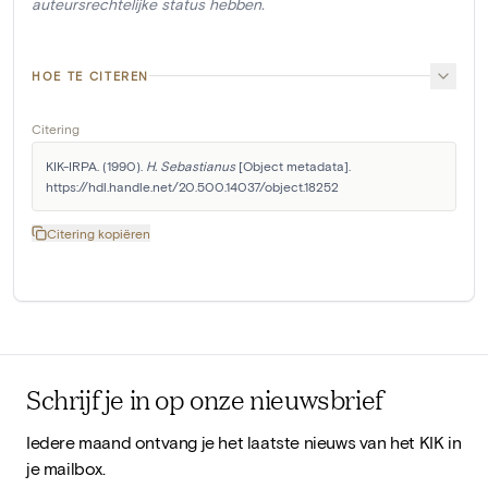
auteursrechtelijke status hebben.
HOE TE CITEREN
Citering
KIK-IRPA. (1990). 
H. Sebastianus
 [Object metadata]. 
https://hdl.handle.net/20.500.14037/object.18252
Citering kopiëren
Schrijf je in op onze nieuwsbrief
Iedere maand ontvang je het laatste nieuws van het KIK in
je mailbox.