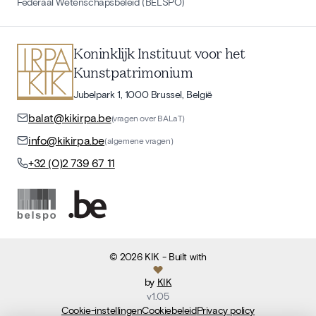
Federaal Wetenschapsbeleid (BELSPO)
Koninklijk Instituut voor het
Kunstpatrimonium
Jubelpark 1, 1000 Brussel, België
balat@kikirpa.be
(vragen over BALaT)
info@kikirpa.be
(algemene vragen)
+32 (0)2 739 67 11
©
2026
KIK
- Built with
by
KIK
v
1.05
Cookie-instellingen
Cookiebeleid
Privacy policy