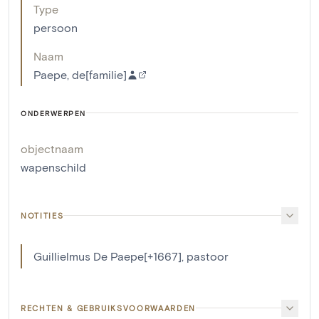
Type
persoon
Naam
Paepe, de[familie]
ONDERWERPEN
objectnaam
wapenschild
NOTITIES
Guillielmus De Paepe[+1667], pastoor
RECHTEN & GEBRUIKSVOORWAARDEN