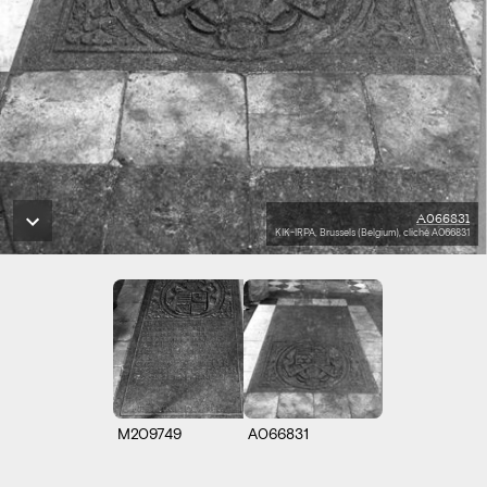
A066831
KIK-IRPA, Brussels (Belgium), cliché A066831
M209749
A066831