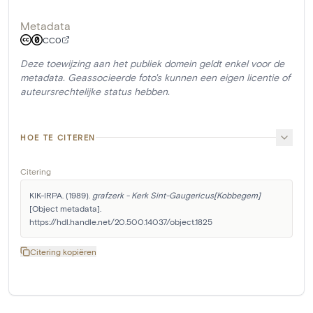
Metadata
CC0
Deze toewijzing aan het publiek domein geldt enkel voor de
metadata. Geassocieerde foto's kunnen een eigen licentie of
auteursrechtelijke status hebben.
HOE TE CITEREN
Citering
KIK-IRPA. (1989). 
grafzerk - Kerk Sint-Gaugericus[Kobbegem]
[Object metadata]. 
https://hdl.handle.net/20.500.14037/object.1825
Citering kopiëren