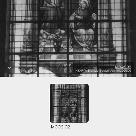
M006102
KIK-IRPA, Brussels (Belgium), cliché M006102
M006102