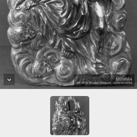
M006154
KIK-IRPA, Brussels (Belgium), cliché M006154