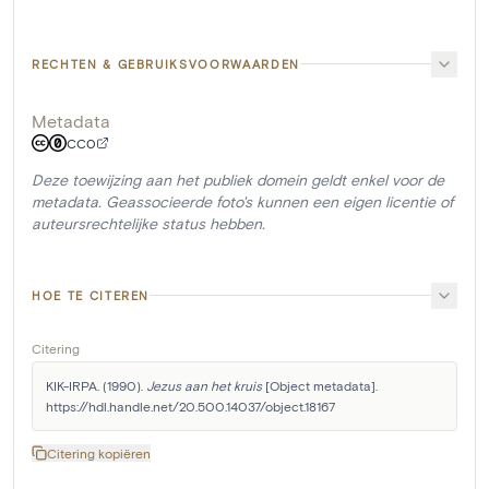
RECHTEN & GEBRUIKSVOORWAARDEN
Metadata
CC0
Deze toewijzing aan het publiek domein geldt enkel voor de
metadata. Geassocieerde foto's kunnen een eigen licentie of
auteursrechtelijke status hebben.
HOE TE CITEREN
Citering
KIK-IRPA. (1990). 
Jezus aan het kruis
 [Object metadata]. 
https://hdl.handle.net/20.500.14037/object.18167
Citering kopiëren