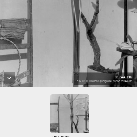
M244996
KIK-IRPA, Brussels (Belgium), cliché M244996