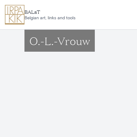
Ga naar hoofdinhoud
BALaT
Belgian art, links and tools
O.-L.-Vrouw