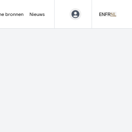
ne bronnen
Nieuws
EN
FR
NL