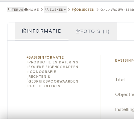
TERUG
HOME
ZOEKEN
˅
OBJECTEN
O.-L.-VROUW (1814
INFORMATIE
FOTO'S (1)
BASISINFORMATIE
BASISIN
PRODUCTIE EN DATERING
FYSIEKE EIGENSCHAPPEN
ICONOGRAFIE
RECHTEN &
Titel
GEBRUIKSVOORWAARDEN
HOE TE CITEREN
Object
Instellin
Locatie
0/50 foto's
VERGELIJKINGSSET