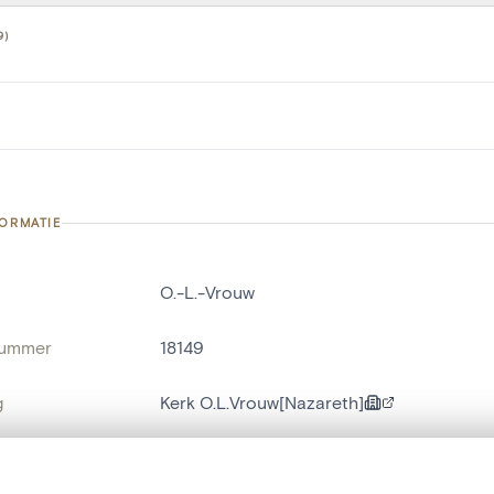
9)
FORMATIE
O.-L.-Vrouw
nummer
18149
g
Kerk O.L.Vrouw[Nazareth]
Nazareth[deelgemeente]