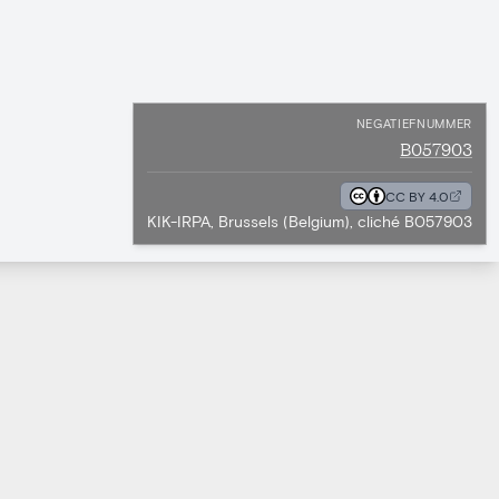
NEGATIEFNUMMER
B057903
CC BY 4.0
KIK-IRPA, Brussels (Belgium), cliché B057903