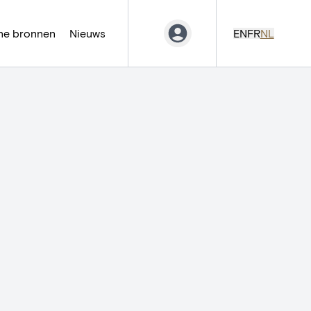
ne bronnen
Nieuws
EN
FR
NL