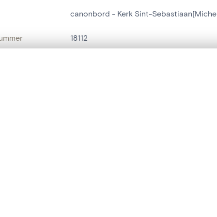
canonbord - Kerk Sint-Sebastiaan[Miche
nummer
18112
g
Kerk Sint-Sebastiaan[Michelbeke]
t een schuifbalk om ze te vergelijken — met gesynchroniseerd zoomen 
Michelbeke
het menu.
naam
canonbord
ngsset is leeg. Voeg foto's toe vanuit zoekresultaten of detailpagina's o
t identifier
hdl:20.500.14037/object.18112
IE EN DATERING