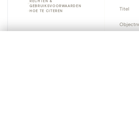
RECHTEN &
GEBRUIKSVOORWAARDEN
Titel
HOE TE CITEREN
Object
Instellin
0/50 foto's
VERGELIJKINGSSET
Zet je afbeeldingen naast elkaar, gelaagd of me
Locatie
Je kunt deze set altijd opnieuw openen via “Mijn set” in 
Object
Je vergelijki
Persisten
Alles wissen
PRODUCT