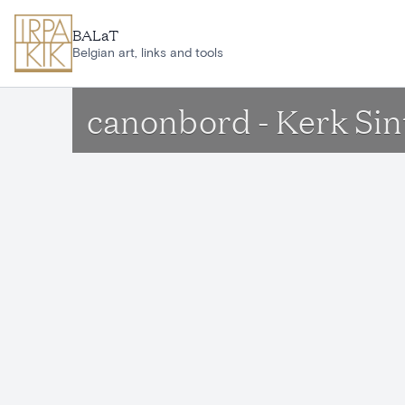
Ga naar hoofdinhoud
BALaT
Belgian art, links and tools
canonbord - Kerk Sin