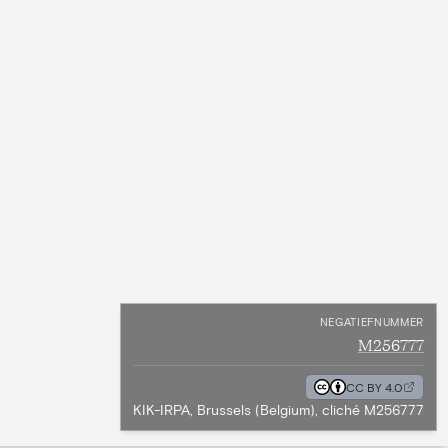
NEGATIEFNUMMER
M256777
CC BY 4.0
KIK-IRPA, Brussels (Belgium), cliché M256777