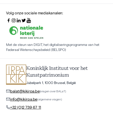
Volg onze sociale mediakanalen:
Met de steun van DIGIT, het digitaliseringsprogramma van het
Federaal Wetenschapsbeleid (BELSPO)
Koninklijk Instituut voor het
Kunstpatrimonium
Jubelpark 1, 1000 Brussel, België
balat@kikirpa.be
(vragen over BALaT)
info@kikirpa.be
(algemene vragen)
+32 (0)2 739 67 11