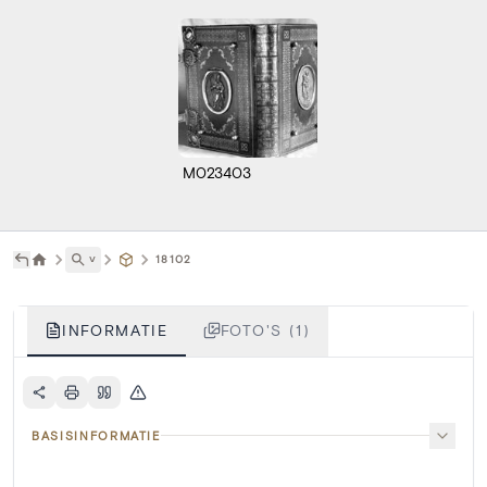
M023403
˅
18102
INFORMATIE
FOTO'S (1)
BASISINFORMATIE