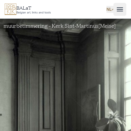
Ga naar hoofdinhoud
BALaT
NL
˅
Belgian art, links and tools
muurbetimmering - Kerk Sint-Martinus[Meise]