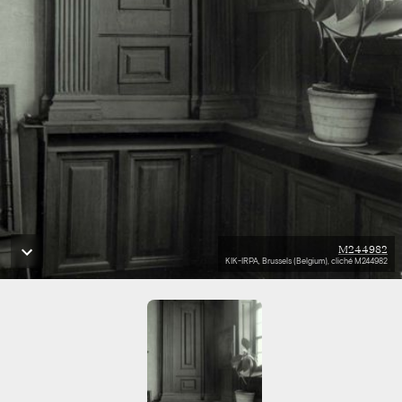
M244982
KIK-IRPA, Brussels (Belgium), cliché M244982