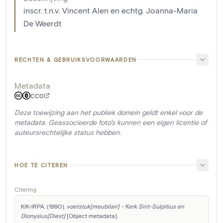
inscr. t.n.v. Vincent Alen en echtg. Joanna-Maria
De Weerdt
RECHTEN & GEBRUIKSVOORWAARDEN
Metadata
CC0
Deze toewijzing aan het publiek domein geldt enkel voor de
metadata. Geassocieerde foto's kunnen een eigen licentie of
auteursrechtelijke status hebben.
HOE TE CITEREN
Citering
KIK-IRPA. (1990). 
voetstuk[meubilair] - Kerk Sint-Sulpitius en 
Dionysius[Diest]
 [Object metadata]. 