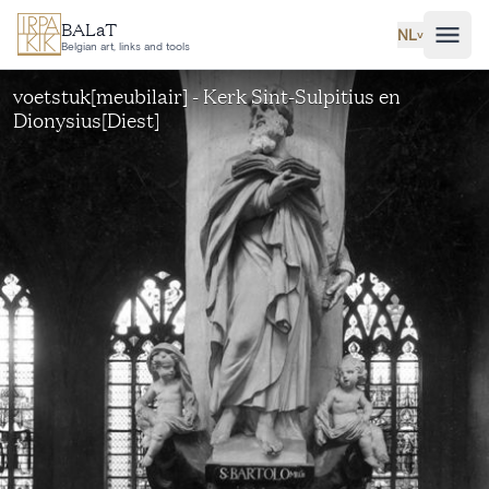
Ga naar hoofdinhoud
BALaT
NL
˅
Belgian art, links and tools
voetstuk[meubilair] - Kerk Sint-Sulpitius en
Dionysius[Diest]