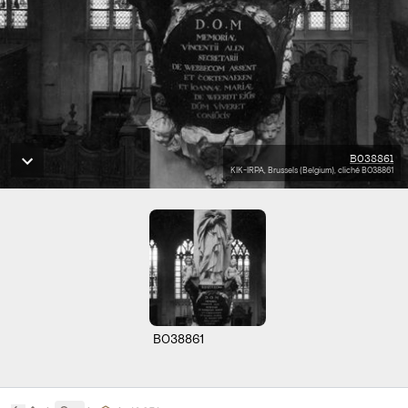
B038861
KIK-IRPA, Brussels (Belgium), cliché B038861
B038861