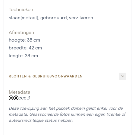
Technieken
slaan[metaal]
,
geborduurd
,
verzilveren
Afmetingen
hoogte
:
35
cm
breedte
:
42
cm
lengte
:
38
cm
RECHTEN & GEBRUIKSVOORWAARDEN
Metadata
CC0
Deze toewijzing aan het publiek domein geldt enkel voor de
metadata. Geassocieerde foto's kunnen een eigen licentie of
auteursrechtelijke status hebben.