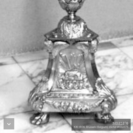
M032376
KIK-IRPA, Brussels (Belgium), cliché M032376