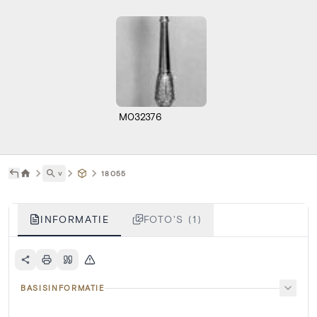
M032376
˅
18055
INFORMATIE
FOTO'S (1)
BASISINFORMATIE