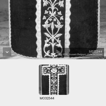
M032344
KIK-IRPA, Brussels (Belgium), cliché M032344
M032344