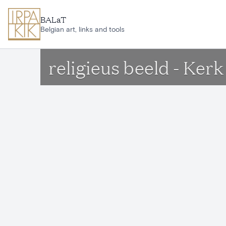
Ga naar hoofdinhoud
BALaT
Belgian art, links and tools
religieus beeld - Ke