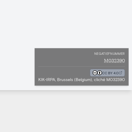
NEGATIEFNUMMER
M032390
CC BY 4.0
KIK-IRPA, Brussels (Belgium), cliché M032390