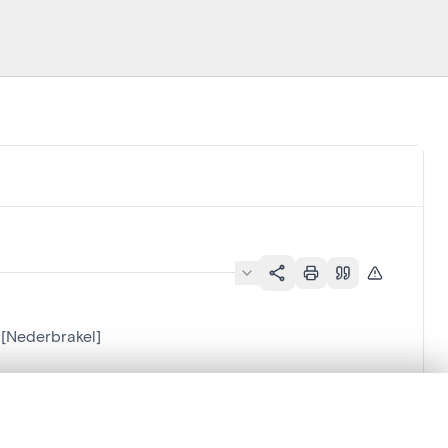
n[Nederbrakel]
en verschuiven.