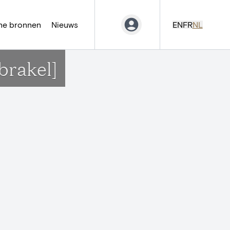
ne bronnen
Nieuws
EN
FR
NL
brakel]