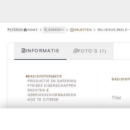
TERUG
HOME
ZOEKEN
˅
OBJECTEN
RELIGIEUS BEELD 
INFORMATIE
FOTO'S (1)
BASISINFORMATIE
BASISIN
PRODUCTIE EN DATERING
FYSIEKE EIGENSCHAPPEN
RECHTEN &
GEBRUIKSVOORWAARDEN
Titel
HOE TE CITEREN
Object
0/50 foto's
VERGELIJKINGSSET
Instellin
Zet je afbeeldingen naast elkaar, gelaagd of me