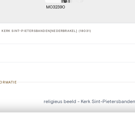
M032390
- KERK SINT-PIETERSBANDEN[NEDERBRAKEL] (18031)
FORMATIE
religieus beeld - Kerk Sint-Pietersbande
nummer
18031
g
Kerk Sint-Pietersbanden[Nederbrakel]
t een schuifbalk om ze te vergelijken — met gesynchroniseerd zoomen 