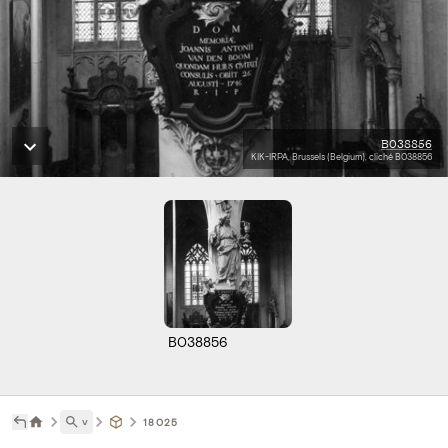
B038856
KIK-IRPA, Brussels (Belgium), cliché B038856
B038856
˅
18025