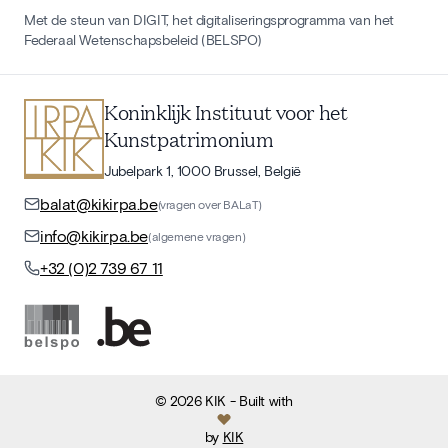
Met de steun van DIGIT, het digitaliseringsprogramma van het
Federaal Wetenschapsbeleid (BELSPO)
Koninklijk Instituut voor het
Kunstpatrimonium
Jubelpark 1, 1000 Brussel, België
balat@kikirpa.be
(vragen over BALaT)
info@kikirpa.be
(algemene vragen)
+32 (0)2 739 67 11
©
2026
KIK
- Built with
by
KIK