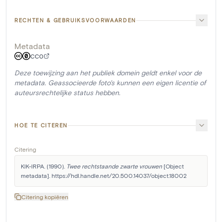
RECHTEN & GEBRUIKSVOORWAARDEN
Metadata
CC0
Deze toewijzing aan het publiek domein geldt enkel voor de
metadata. Geassocieerde foto's kunnen een eigen licentie of
auteursrechtelijke status hebben.
HOE TE CITEREN
Citering
KIK-IRPA. (1990). 
Twee rechtstaande zwarte vrouwen
 [Object 
metadata]. https://hdl.handle.net/20.500.14037/object.18002
Citering kopiëren