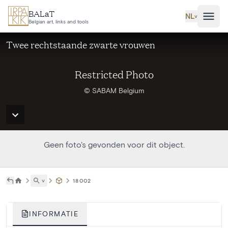
Ga naar hoofdinhoud
BALaT
NL
˅
Belgian art, links and tools
Twee rechtstaande zwarte vrouwen
Restricted Photo
© SABAM Belgium
Geen foto's gevonden voor dit object.
˅
18002
INFORMATIE