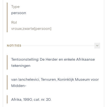
Type
persoon
Rol
vrouw
,
zwarte[persoon]
NOTITIES
Tentoonstelling: De Herder en enkele Afrikaanse
tekeningen
van Ianchelevici, Tervuren, Koninklijk Museum voor
Midden-
Afrika, 1990, cat. nr. 20.