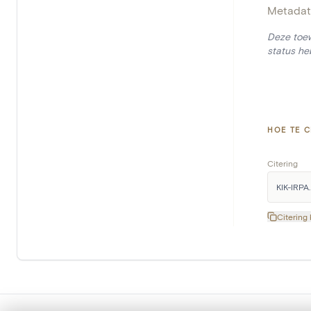
Metadat
Deze toew
status he
HOE TE C
Citering
KIK-IRPA.
Citering