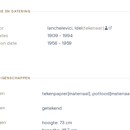
IE EN DATERING
or
Ianchelevici, Idel
(
tekenaar
)
ates
1909 - 1994
ion date
1956 - 1959
 EIGENSCHAPPEN
len
tekenpapier[materiaal]
,
potlood[materiaa
ken
getekend
gen
hoogte
:
73
cm
breedte
:
48.7
cm