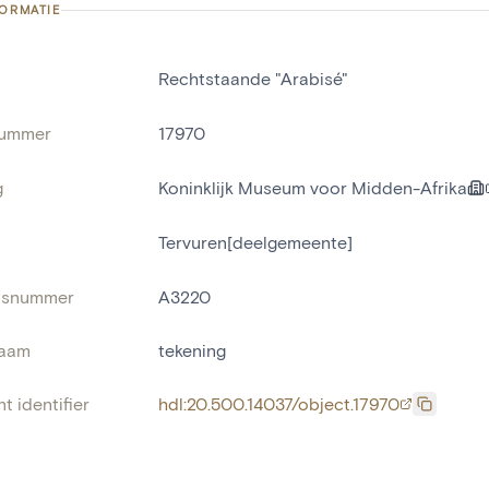
FORMATIE
Rechtstaande "Arabisé"
nummer
17970
g
Koninklijk Museum voor Midden-Afrika
Tervuren[deelgemeente]
risnummer
A3220
naam
tekening
t identifier
hdl:20.500.14037/object.17970