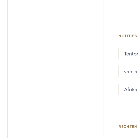
NOTITIES
Tentoo
van Ia
Afrika,
RECHTEN