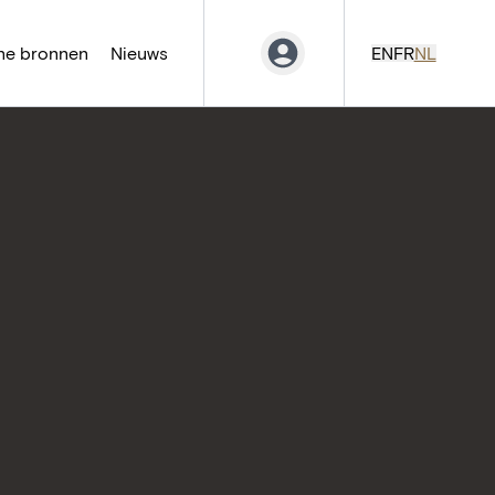
ne bronnen
Nieuws
EN
FR
NL