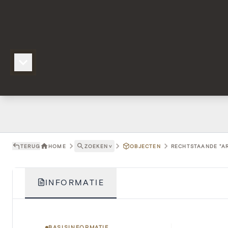
TERUG
HOME
ZOEKEN
˅
OBJECTEN
RECHTSTAANDE "AR
INFORMATIE
BASISINFORMATIE