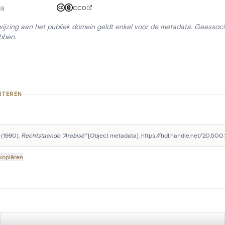
a
CC0
ijzing aan het publiek domein geldt enkel voor de metadata. Geassocie
bben.
ITEREN
 (1990). 
Rechtstaande "Arabisé"
 [Object metadata]. https://hdl.handle.net/20.500
 kopiëren