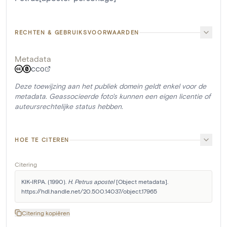
RECHTEN & GEBRUIKSVOORWAARDEN
Metadata
CC0
Deze toewijzing aan het publiek domein geldt enkel voor de
metadata. Geassocieerde foto's kunnen een eigen licentie of
auteursrechtelijke status hebben.
HOE TE CITEREN
Citering
KIK-IRPA. (1990). 
H. Petrus apostel
 [Object metadata]. 
https://hdl.handle.net/20.500.14037/object.17965
Citering kopiëren