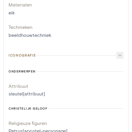
Materialen
eik
Technieken
beeldhouwtechniek
ICONOGRAFIE
ONDERWERPEN
Attribuut
sleutel[attribuut]
CHRISTELIJK GELOOF
Religieuze figuren
Petrus[apostel-personage]