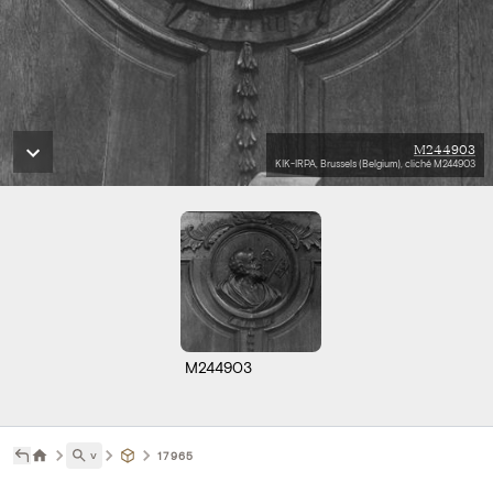
M244903
KIK-IRPA, Brussels (Belgium), cliché M244903
M244903
˅
17965