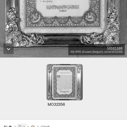
M032356
KIK-IRPA, Brussels (Belgium), cliché M032356
M032356
˅
17945