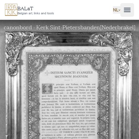
Ga naar hoofdinhoud
BALaT
NL
˅
Belgian art, links and tools
canonbord - Kerk Sint-Pietersbanden[Nederbrakel]