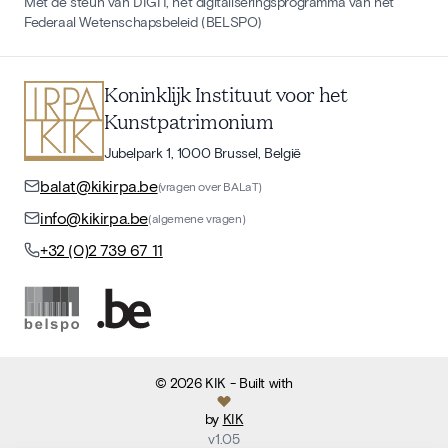
Met de steun van DIGIT, het digitaliseringsprogramma van het
Federaal Wetenschapsbeleid (BELSPO)
Koninklijk Instituut voor het
Kunstpatrimonium
Jubelpark 1, 1000 Brussel, België
balat@kikirpa.be
(vragen over BALaT)
info@kikirpa.be
(algemene vragen)
+32 (0)2 739 67 11
©
2026
KIK
- Built with
by
KIK
v
1.05