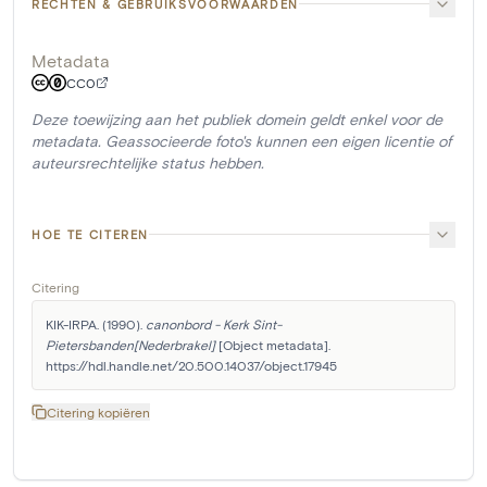
RECHTEN & GEBRUIKSVOORWAARDEN
Metadata
CC0
Deze toewijzing aan het publiek domein geldt enkel voor de
metadata. Geassocieerde foto's kunnen een eigen licentie of
auteursrechtelijke status hebben.
HOE TE CITEREN
Citering
KIK-IRPA. (1990). 
canonbord - Kerk Sint-
Pietersbanden[Nederbrakel]
 [Object metadata]. 
https://hdl.handle.net/20.500.14037/object.17945
Citering kopiëren