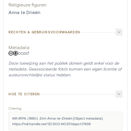
Religieuze figuren
Anna te Drieën
RECHTEN & GEBRUIKSVOORWAARDEN
Metadata
CC0
Deze toewijzing aan het publiek domein geldt enkel voor de
metadata. Geassocieerde foto's kunnen een eigen licentie of
auteursrechtelijke status hebben.
HOE TE CITEREN
Citering
KIK-IRPA. (1990). 
Sint-Anna-te-Drieën
 [Object metadata]. 
https://hdl.handle.net/20.500.14037/object.17936