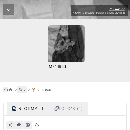
M244933
KIK-IRPA, Brussels (Belgium), cliché M244933
M244933
˅
17936
INFORMATIE
FOTO'S (1)