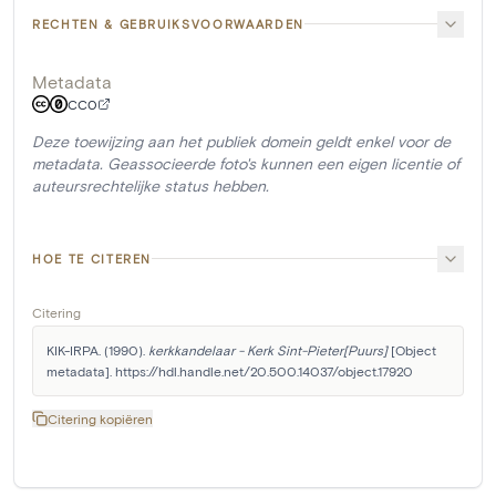
RECHTEN & GEBRUIKSVOORWAARDEN
Metadata
CC0
Deze toewijzing aan het publiek domein geldt enkel voor de
metadata. Geassocieerde foto's kunnen een eigen licentie of
auteursrechtelijke status hebben.
HOE TE CITEREN
Citering
KIK-IRPA. (1990). 
kerkkandelaar - Kerk Sint-Pieter[Puurs]
 [Object 
metadata]. https://hdl.handle.net/20.500.14037/object.17920
Citering kopiëren