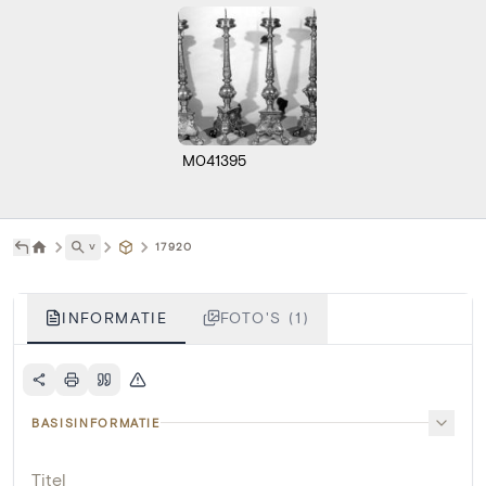
M041395
˅
17920
INFORMATIE
FOTO'S (1)
BASISINFORMATIE
Titel