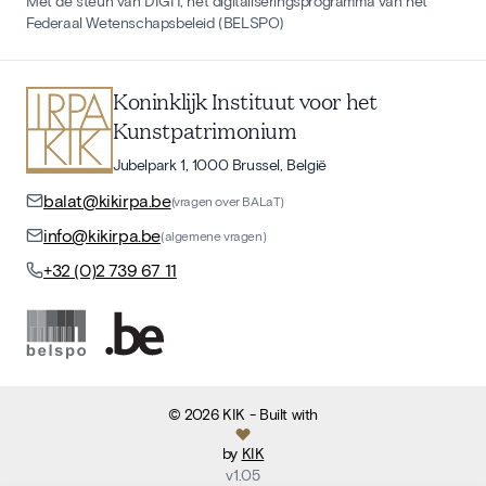
Met de steun van DIGIT, het digitaliseringsprogramma van het
Federaal Wetenschapsbeleid (BELSPO)
Koninklijk Instituut voor het
Kunstpatrimonium
Jubelpark 1, 1000 Brussel, België
balat@kikirpa.be
(vragen over BALaT)
info@kikirpa.be
(algemene vragen)
+32 (0)2 739 67 11
©
2026
KIK
- Built with
by
KIK
v
1.05