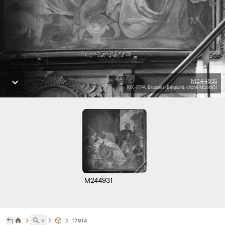
M244931
KIK-IRPA, Brussels (Belgium), cliché M244931
M244931
˅
17914