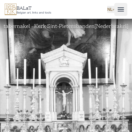
Ga naar hoofdinhoud
BALaT
NL
˅
Belgian art, links and tools
tabernakel - Kerk Sint-Pietersbanden[Nederbrakel]