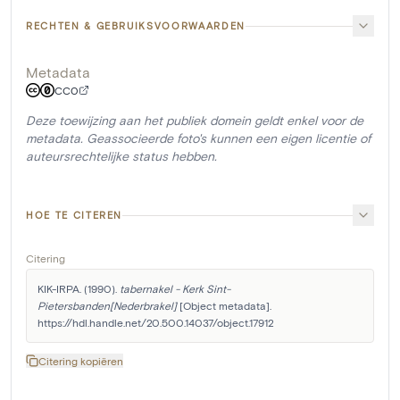
RECHTEN & GEBRUIKSVOORWAARDEN
Metadata
CC0
Deze toewijzing aan het publiek domein geldt enkel voor de
metadata. Geassocieerde foto's kunnen een eigen licentie of
auteursrechtelijke status hebben.
HOE TE CITEREN
Citering
KIK-IRPA. (1990). 
tabernakel - Kerk Sint-
Pietersbanden[Nederbrakel]
 [Object metadata]. 
https://hdl.handle.net/20.500.14037/object.17912
Citering kopiëren