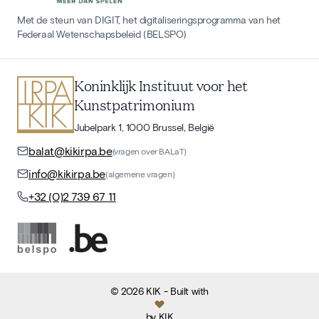
Met de steun van DIGIT, het digitaliseringsprogramma van het
Federaal Wetenschapsbeleid (BELSPO)
Koninklijk Instituut voor het
Kunstpatrimonium
Jubelpark 1, 1000 Brussel, België
balat@kikirpa.be
(vragen over BALaT)
info@kikirpa.be
(algemene vragen)
+32 (0)2 739 67 11
©
2026
KIK
- Built with
by
KIK