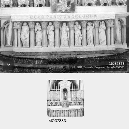
M032383
KIK-IRPA, Brussels (Belgium), cliché M032383
M032383