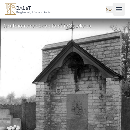
Ga naar hoofdinhoud
BALaT
NL
˅
Belgian art, links and tools
Grafmonument van familie Stuckens