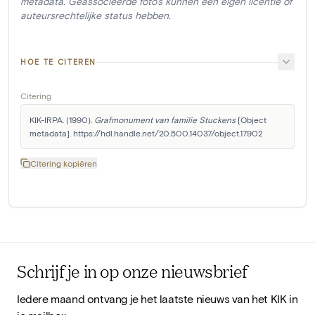
metadata. Geassocieerde foto's kunnen een eigen licentie of
auteursrechtelijke status hebben.
HOE TE CITEREN
Citering
KIK-IRPA. (1990). 
Grafmonument van familie Stuckens
 [Object 
metadata]. https://hdl.handle.net/20.500.14037/object.17902
Citering kopiëren
Schrijf je in op onze nieuwsbrief
Iedere maand ontvang je het laatste nieuws van het KIK in