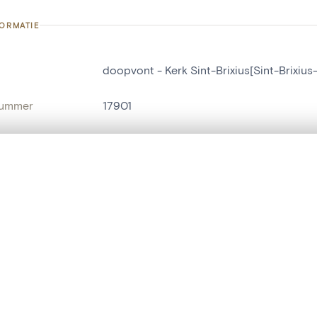
FORMATIE
doopvont - Kerk Sint-Brixius[Sint-Brixiu
nummer
17901
g
Kerk Sint-Brixius[Sint-Brixius-Rode(Meise
Meise[deelgemeente]
t een schuifbalk om ze te vergelijken — met gesynchroniseerd zoomen 
het menu.
naam
doopvont
ngsset is leeg. Voeg foto's toe vanuit zoekresultaten of detailpagina's o
t identifier
hdl:20.500.14037/object.17901