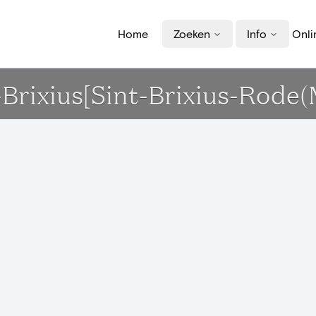
Home
Zoeken
Info
Onli
-Brixius[Sint-Brixius-Rode(