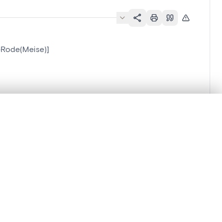
s-Rode(Meise)]
)]
en verschuiven.
m te beginnen.
Vergelijken in expertviewer