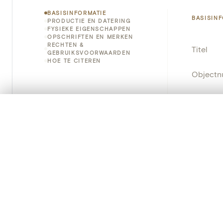
BASISINFORMATIE
BASISIN
PRODUCTIE EN DATERING
FYSIEKE EIGENSCHAPPEN
OPSCHRIFTEN EN MERKEN
RECHTEN &
Titel
GEBRUIKSVOORWAARDEN
HOE TE CITEREN
Object
Instellin
0/50 foto's
VERGELIJKINGSSET
Locatie
Zet je afbeeldingen naast elkaar, gelaagd of me
Je kunt deze set altijd opnieuw openen via “Mijn set” in 
Object
Je vergelijki
Persisten
Alles wissen