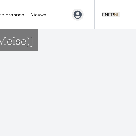
ne bronnen
Nieuws
EN
FR
NL
Meise)]