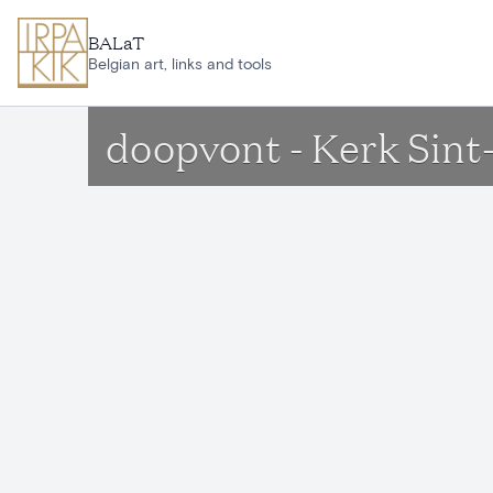
Ga naar hoofdinhoud
BALaT
Belgian art, links and tools
doopvont - Kerk Sint