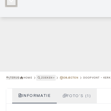
TERUG
HOME
ZOEKEN
˅
OBJECTEN
DOOPVONT - KERK S
INFORMATIE
FOTO'S (1)