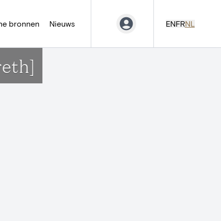
ne bronnen
Nieuws
EN
FR
NL
eth]