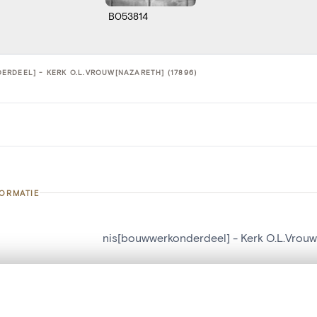
B053814
RDEEL] - KERK O.L.VROUW[NAZARETH] (17896)
FORMATIE
nis[bouwwerkonderdeel] - Kerk O.L.Vrouw
nummer
17896
g
Kerk O.L.Vrouw[Nazareth]
t een schuifbalk om ze te vergelijken — met gesynchroniseerd zoomen 