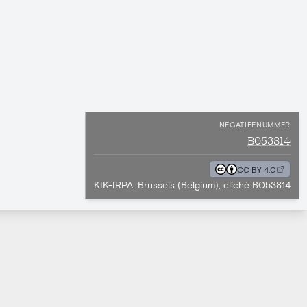
NEGATIEFNUMMER
B053814
CC BY 4.0
KIK-IRPA, Brussels (Belgium), cliché B053814