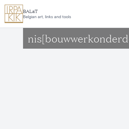
Ga naar hoofdinhoud
BALaT
Belgian art, links and tools
nis[bouwwerkonderde