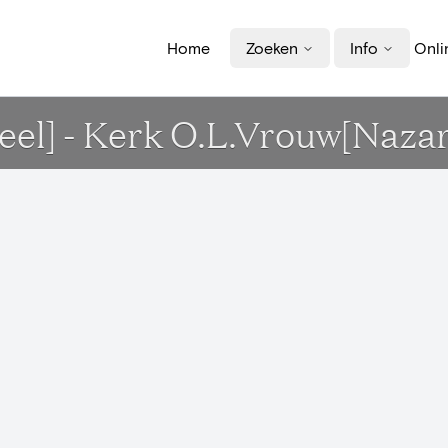
Home
Zoeken
Info
Onli
el] - Kerk O.L.Vrouw[Nazar