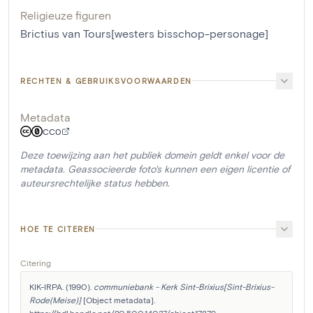
Religieuze figuren
Brictius van Tours[westers bisschop-personage]
RECHTEN & GEBRUIKSVOORWAARDEN
Metadata
CC0
Deze toewijzing aan het publiek domein geldt enkel voor de
metadata. Geassocieerde foto's kunnen een eigen licentie of
auteursrechtelijke status hebben.
HOE TE CITEREN
Citering
KIK-IRPA. (1990). 
communiebank - Kerk Sint-Brixius[Sint-Brixius-
Rode(Meise)]
 [Object metadata]. 
https://hdl.handle.net/20.500.14037/object.17879