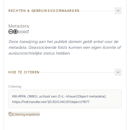
RECHTEN & GEBRUIKSVOORWAARDEN
Metadata
CC0
Deze toewijzing aan het publiek domein geldt enkel voor de
metadata. Geassocieerde foto's kunnen een eigen licentie of
auteursrechtelijke status hebben.
HOE TE CITEREN
Citering
KIK-IRPA. (1990). 
schoot van O.-L.-Vrouw
 [Object metadata]. 
https://hdl.handle.net/20.500.14037/object.17877
Citering kopiëren