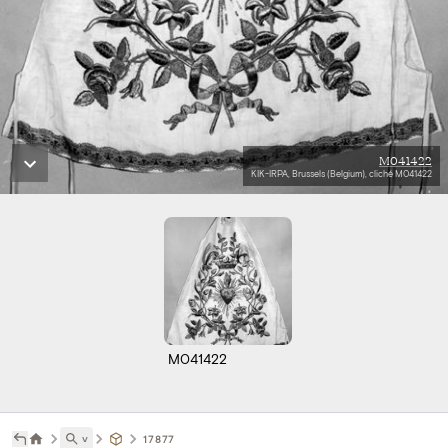
M041422
KIK-IRPA, Brussels (Belgium), cliché M041422
M041422
˅
17877