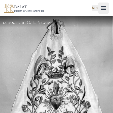
Ga naar hoofdinhoud
BALaT
NL
˅
Belgian art, links and tools
schoot van O.-L.-Vrouw