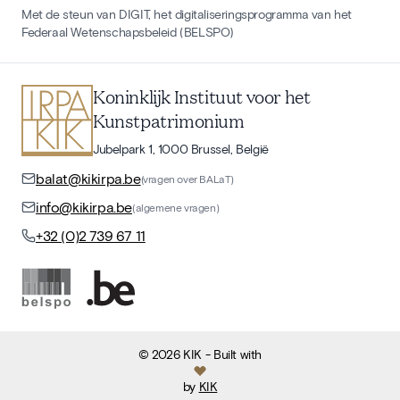
Met de steun van DIGIT, het digitaliseringsprogramma van het
Federaal Wetenschapsbeleid (BELSPO)
Koninklijk Instituut voor het
Kunstpatrimonium
Jubelpark 1, 1000 Brussel, België
balat@kikirpa.be
(vragen over BALaT)
info@kikirpa.be
(algemene vragen)
+32 (0)2 739 67 11
©
2026
KIK
- Built with
by
KIK