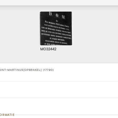
M032442
SINT-MARTINUS[OPBRAKEL] (17790)
FORMATIE