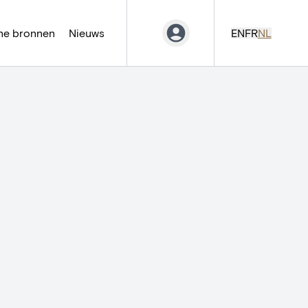
ne bronnen
Nieuws
EN
FR
NL