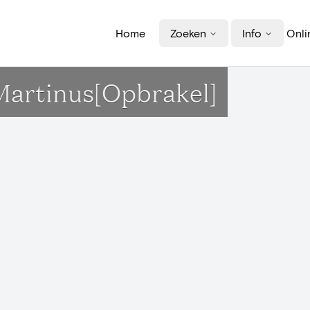
Home
Zoeken
Info
Onli
-Martinus[Opbrakel]