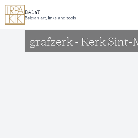
Ga naar hoofdinhoud
BALaT
Belgian art, links and tools
grafzerk - Kerk Sint