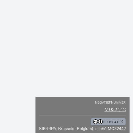
NEGATIEFNUMMER
M032442
CC BY 4.0
KIK-IRPA, Brussels (Belgium), cliché M032442