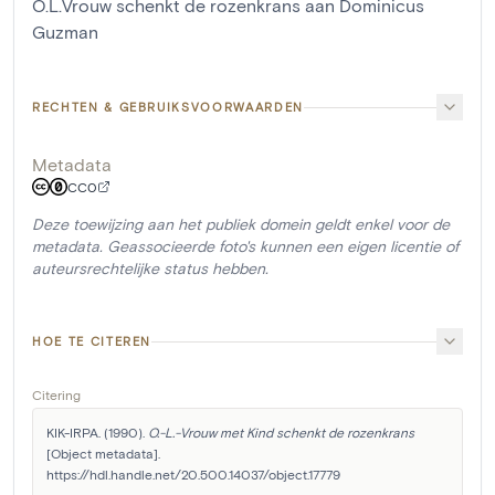
O.L.Vrouw schenkt de rozenkrans aan Dominicus
Guzman
RECHTEN & GEBRUIKSVOORWAARDEN
Metadata
CC0
Deze toewijzing aan het publiek domein geldt enkel voor de
metadata. Geassocieerde foto's kunnen een eigen licentie of
auteursrechtelijke status hebben.
HOE TE CITEREN
Citering
KIK-IRPA. (1990). 
O.-L.-Vrouw met Kind schenkt de rozenkrans
[Object metadata]. 
https://hdl.handle.net/20.500.14037/object.17779