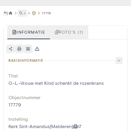
˅
17779
INFORMATIE
FOTO'S (1)
BASISINFORMATIE
Titel
O.-L.-Vrouw met Kind schenkt de rozenkrans
Objectnummer
17779
Instelling
Kerk Sint-Amandus[Malderen]