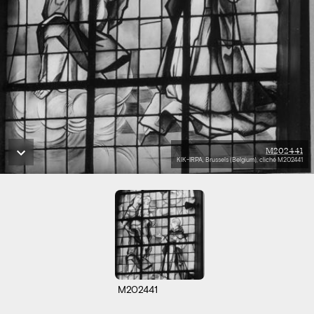
M202441
KIK-IRPA, Brussels (Belgium), cliché M202441
M202441