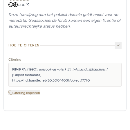
CC0
Deze toewijzing aan het publiek domein geldt enkel voor de
metadata. Geassocieerde foto's kunnen een eigen licentie of
auteursrechtelijke status hebben.
HOE TE CITEREN
Citering
KIK-IRPA. (1990). 
wierookvat - Kerk Sint-Amandus[Malderen]
[Object metadata]. 
https://hdl.handle.net/20.500.14037/object.17770
Citering kopiëren