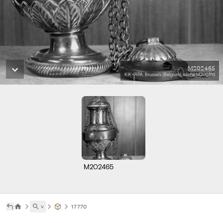
M202465
KIK-IRPA, Brussels (Belgium), cliché M202465
M202465
˅
17770