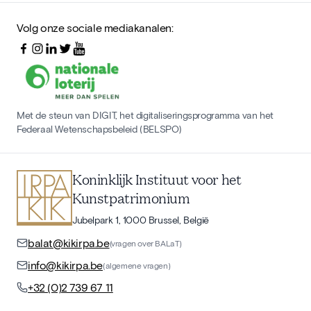
Volg onze sociale mediakanalen:
Met de steun van DIGIT, het digitaliseringsprogramma van het
Federaal Wetenschapsbeleid (BELSPO)
Koninklijk Instituut voor het
Kunstpatrimonium
Jubelpark 1, 1000 Brussel, België
balat@kikirpa.be
(vragen over BALaT)
info@kikirpa.be
(algemene vragen)
+32 (0)2 739 67 11