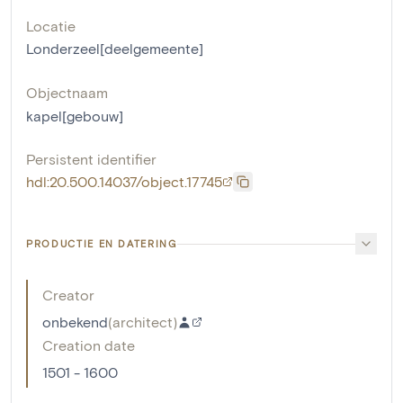
Locatie
Londerzeel[deelgemeente]
Objectnaam
kapel[gebouw]
Persistent identifier
hdl:20.500.14037/object.17745
PRODUCTIE EN DATERING
Creator
onbekend
(
architect
)
Creation date
1501 - 1600