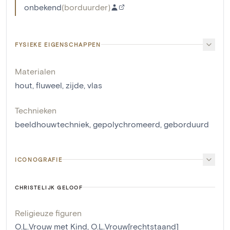
onbekend
(
borduurder
)
FYSIEKE EIGENSCHAPPEN
Materialen
hout
,
fluweel
,
zijde
,
vlas
Technieken
beeldhouwtechniek
,
gepolychromeerd
,
geborduurd
ICONOGRAFIE
CHRISTELIJK GELOOF
Religieuze figuren
O.L.Vrouw met Kind
,
O.L.Vrouw[rechtstaand]