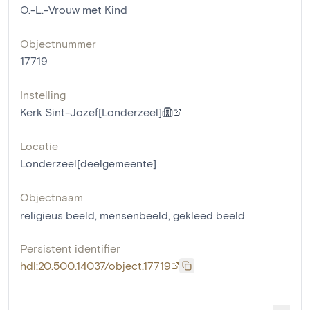
O.-L.-Vrouw met Kind
Objectnummer
17719
Instelling
Kerk Sint-Jozef[Londerzeel]
Locatie
Londerzeel[deelgemeente]
Objectnaam
religieus beeld
,
mensenbeeld
,
gekleed beeld
Persistent identifier
hdl:20.500.14037/object.17719