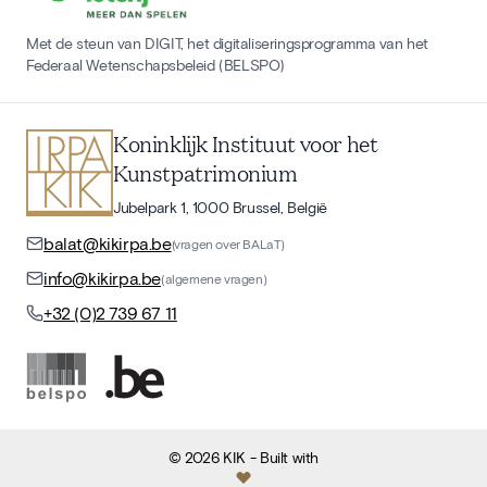
Met de steun van DIGIT, het digitaliseringsprogramma van het
Federaal Wetenschapsbeleid (BELSPO)
Koninklijk Instituut voor het
Kunstpatrimonium
Jubelpark 1, 1000 Brussel, België
balat@kikirpa.be
(vragen over BALaT)
info@kikirpa.be
(algemene vragen)
+32 (0)2 739 67 11
©
2026
KIK
- Built with