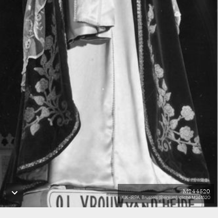
M244520
KIK-IRPA, Brussels (Belgium), cliché M244520