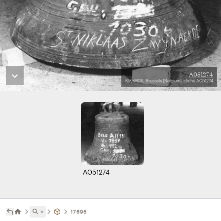
A051274
KIK-IRPA, Brussels (Belgium), cliché A051274
A051274
˅
17695