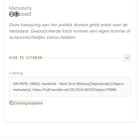
Metadata
CC0
Deze toewijzing aan het publiek domein geldt enkel voor de
metadata. Geassocieerde foto's kunnen een eigen licentie of
auteursrechtelijke status hebben.
HOE TE CITEREN
Citering
KIK-IRPA. (1990). 
kerkklok - Kerk Sint-Niklaas[Zwijnaarde]
 [Object 
metadata]. https://hdl.handle.net/20.500.14037/object.17695
Citering kopiëren