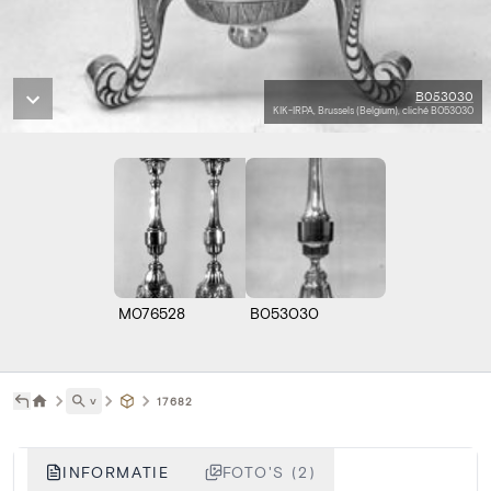
B053030
KIK-IRPA, Brussels (Belgium), cliché B053030
M076528
B053030
˅
17682
INFORMATIE
FOTO'S (2)