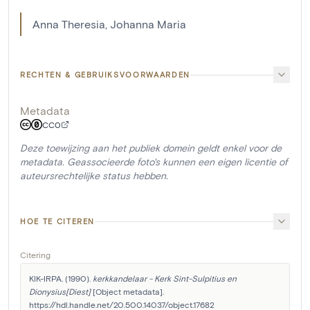
Anna Theresia, Johanna Maria
RECHTEN & GEBRUIKSVOORWAARDEN
Metadata
CC0
Deze toewijzing aan het publiek domein geldt enkel voor de
metadata. Geassocieerde foto's kunnen een eigen licentie of
auteursrechtelijke status hebben.
HOE TE CITEREN
Citering
KIK-IRPA. (1990). 
kerkkandelaar - Kerk Sint-Sulpitius en 
Dionysius[Diest]
 [Object metadata]. 
https://hdl.handle.net/20.500.14037/object.17682