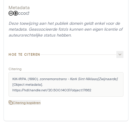
Metadata
CC0
Deze toewijzing aan het publiek domein geldt enkel voor de
metadata. Geassocieerde foto's kunnen een eigen licentie of
auteursrechtelijke status hebben.
HOE TE CITEREN
Citering
KIK-IRPA. (1990). 
zonnemonstrans - Kerk Sint-Niklaas[Zwijnaarde]
[Object metadata]. 
https://hdl.handle.net/20.500.14037/object.17662
Citering kopiëren