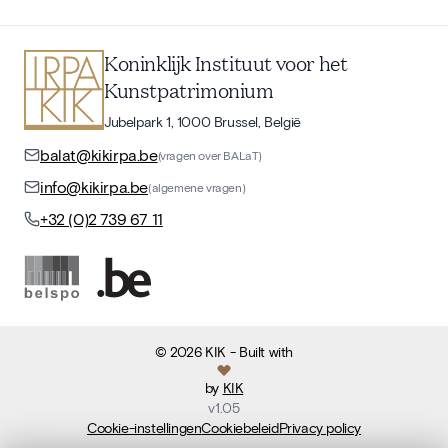
Koninklijk Instituut voor het
Kunstpatrimonium
Jubelpark 1, 1000 Brussel, België
balat@kikirpa.be
(vragen over BALaT)
info@kikirpa.be
(algemene vragen)
+32 (0)2 739 67 11
©
2026
KIK
- Built with
by
KIK
v
1.05
Cookie-instellingen
Cookiebeleid
Privacy policy