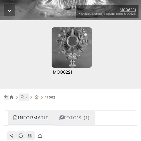
M006221
KIK-IRPA, Brussels (Belgium), cliché M006221
M006221
˅
17662
INFORMATIE
FOTO'S (1)