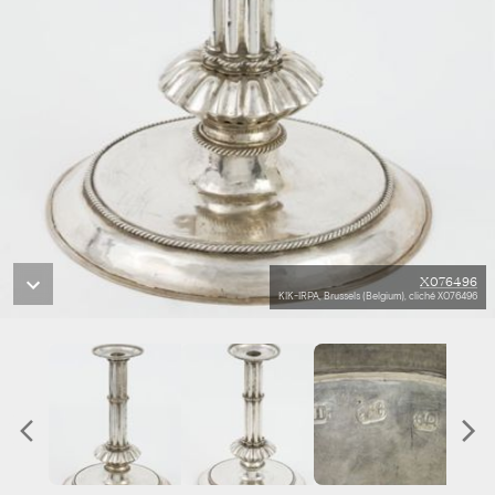
X076496
KIK-IRPA, Brussels (Belgium), cliché X076496