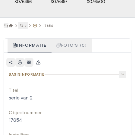
X076496
X076497
X076500
X0765
˅
17654
INFORMATIE
FOTO'S (5)
BASISINFORMATIE
Titel
serie van 2
Objectnummer
17654
Instelling