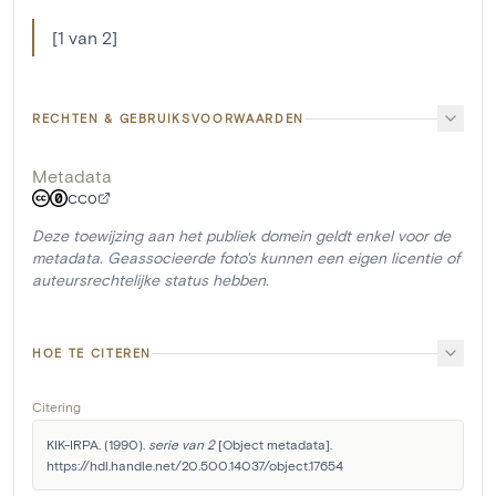
[1 van 2]
RECHTEN & GEBRUIKSVOORWAARDEN
Metadata
CC0
Deze toewijzing aan het publiek domein geldt enkel voor de
metadata. Geassocieerde foto's kunnen een eigen licentie of
auteursrechtelijke status hebben.
HOE TE CITEREN
Citering
KIK-IRPA. (1990). 
serie van 2
 [Object metadata]. 
https://hdl.handle.net/20.500.14037/object.17654