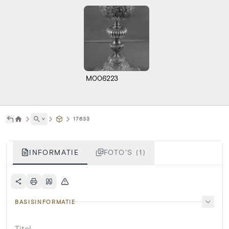
M006223
˅
17633
INFORMATIE
FOTO'S (1)
BASISINFORMATIE
Titel