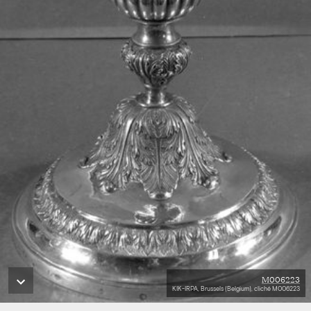
M006223
KIK-IRPA, Brussels (Belgium), cliché M006223