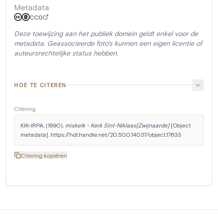
Metadata
CC0
Deze toewijzing aan het publiek domein geldt enkel voor de
metadata. Geassocieerde foto's kunnen een eigen licentie of
auteursrechtelijke status hebben.
HOE TE CITEREN
Citering
KIK-IRPA. (1990). 
miskelk - Kerk Sint-Niklaas[Zwijnaarde]
 [Object 
metadata]. https://hdl.handle.net/20.500.14037/object.17633
Citering kopiëren