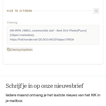
HOE TE CITEREN
Citering
KIK-IRPA. (1990). 
ceremoniële staf - Kerk Sint-Pieter[Puurs]
[Object metadata]. 
https://hdl.handle.net/20.500.14037/object.17609
Citering kopiëren
Schrijf je in op onze nieuwsbrief
Iedere maand ontvang je het laatste nieuws van het KIK in
je mailbox.