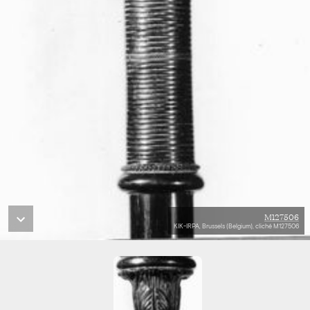
M127506
KIK-IRPA, Brussels (Belgium), cliché M127506