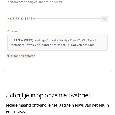
auteursrechtelijke status hebben.
HOE TE CITEREN
Citering
KIK-IRPA. (1990). 
kerkorgel - Kerk Sint-Apollonia[Elst]
 [Object 
metadata]. https://hdl.handle.net/20.500.14037/object.17515
Citering kopiëren
Schrijf je in op onze nieuwsbrief
Iedere maand ontvang je het laatste nieuws van het KIK in
je mailbox.