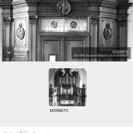
M256670
KIK-IRPA, Brussels (Belgium), cliché M256670
M256670