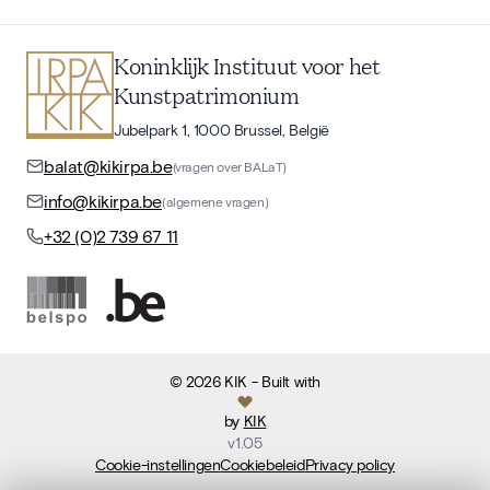
Koninklijk Instituut voor het
Kunstpatrimonium
Jubelpark 1, 1000 Brussel, België
balat@kikirpa.be
(vragen over BALaT)
info@kikirpa.be
(algemene vragen)
+32 (0)2 739 67 11
©
2026
KIK
- Built with
by
KIK
v
1.05
Cookie-instellingen
Cookiebeleid
Privacy policy