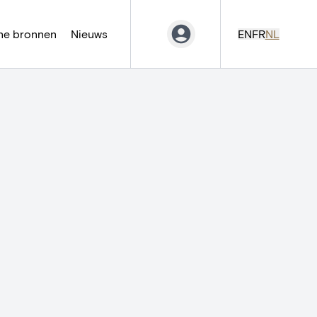
ne bronnen
Nieuws
EN
FR
NL