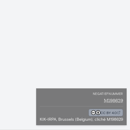
NEGATIEFNUMMER
M198629
CC BY 4.0
KIK-IRPA, Brussels (Belgium), cliché M198629