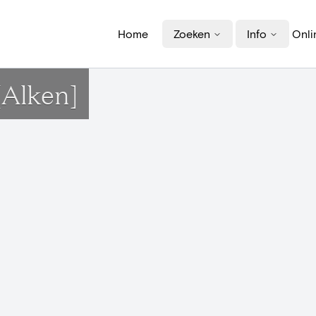
Home
Zoeken
Info
Onli
[Alken]