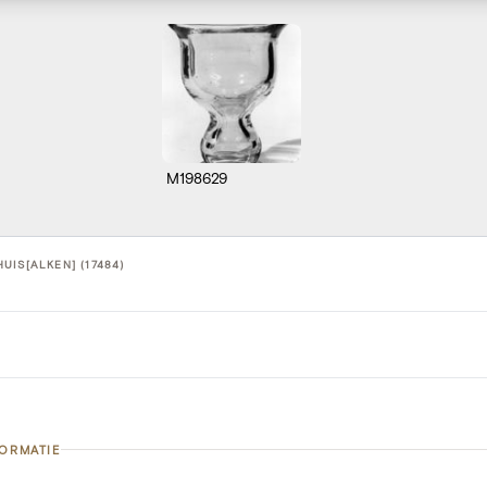
M198629
UIS[ALKEN] (17484)
FORMATIE