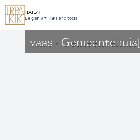
Ga naar hoofdinhoud
BALaT
Belgian art, links and tools
vaas - Gemeentehuis