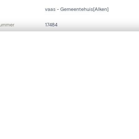
vaas - Gemeentehuis[Alken]
nummer
17484
g
Gemeentehuis[Alken]
t een schuifbalk om ze te vergelijken — met gesynchroniseerd zoomen 
Alken
het menu.
t
Geuzentempel[Alken]
ngsset is leeg. Voeg foto's toe vanuit zoekresultaten of detailpagina's o
naam
vaas
t identifier
hdl:20.500.14037/object.17484
IE EN DATERING