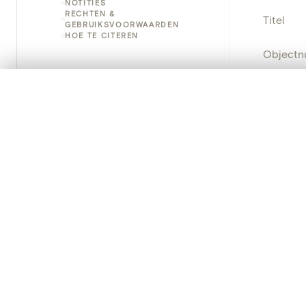
NOTITIES
RECHTEN &
Titel
GEBRUIKSVOORWAARDEN
HOE TE CITEREN
Object
Instellin
0/50 foto's
VERGELIJKINGSSET
Zet je afbeeldingen naast elkaar, gelaagd of me
Locatie
Je kunt deze set altijd opnieuw openen via “Mijn set” in 
Herkoms
Je vergelijki
Object
Alles wissen
Persisten
PRODUCT